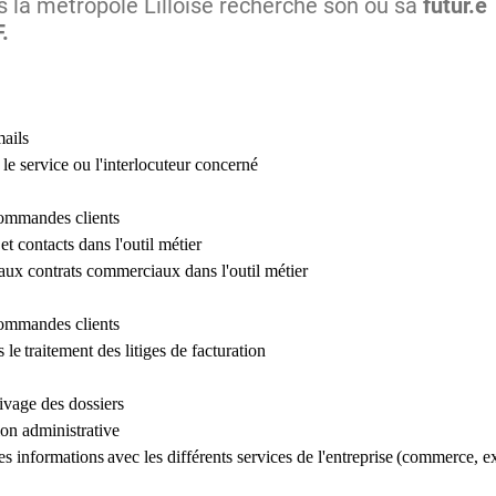
ns la métropole Lilloise recherche son ou sa
futur.e
.
mails
 le service ou l'interlocuteur concerné
commandes clients
 et contacts dans l'outil métier
s aux contrats commerciaux dans l'outil métier
,
commandes clients
s le traitement des litiges de facturation
hivage des dossiers
ion administrative
 informations avec les différents services de l'entreprise (commerce, expl