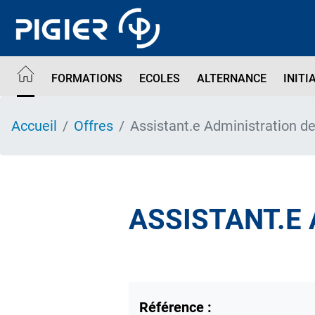
Aller
au
contenu
principal
FORMATIONS
ECOLES
ALTERNANCE
INITI
Accueil
Offres
Assistant.e Administration d
ASSISTANT.E
Référence :