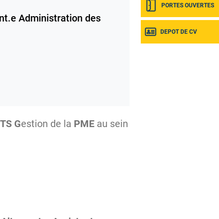
PORTES OUVERTES
nt.e Administration des
DEPOT DE CV
TS G
estion de la
PME
au sein