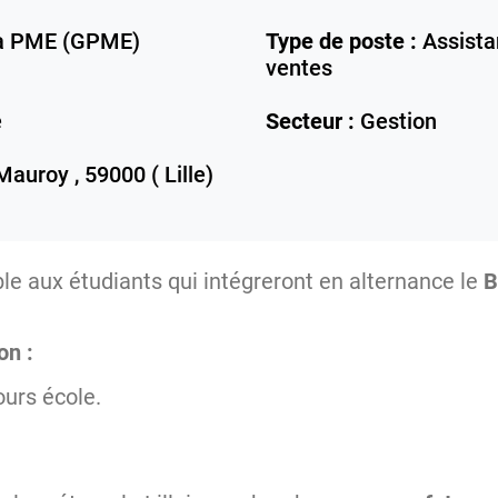
la PME (GPME)
Type de poste :
Assista
ventes
e
Secteur :
Gestion
 Mauroy ,
59000 ( Lille)
ble aux étudiants qui intégreront en alternance le
B
on :
jours école
.