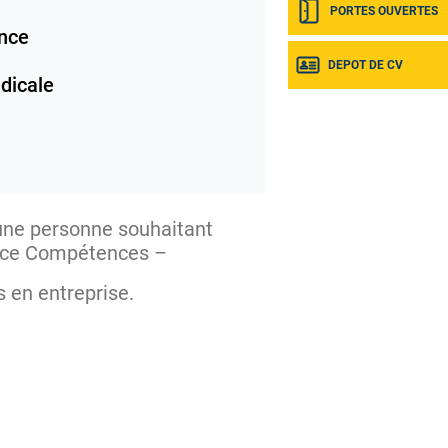
PORTES OUVERTES
nce
DEPOT DE CV
dicale
 une personne souhaitant
France Compétences –
rs en entreprise.