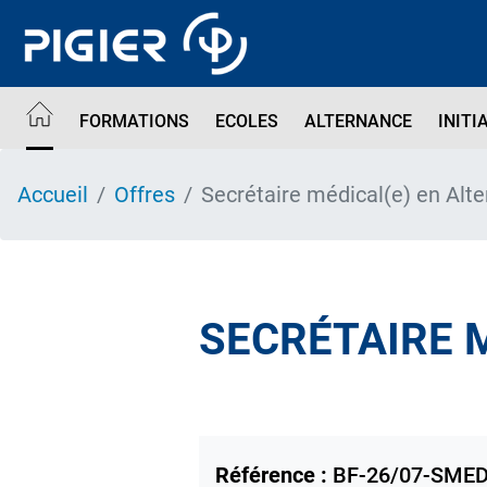
Aller
au
contenu
principal
FORMATIONS
ECOLES
ALTERNANCE
INITI
Accueil
Offres
Secrétaire médical(e) en Alt
SECRÉTAIRE 
Référence :
BF-26/07-SME