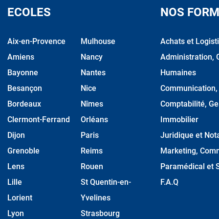
ECOLES
NOS FORM
Aix-en-Provence
Mulhouse
Achats et Logist
Amiens
Nancy
Administration, 
Bayonne
Nantes
Humaines
Besançon
Nice
Communication, M
Bordeaux
Nîmes
Comptabilité, Ge
Clermont-Ferrand
Orléans
Immobilier
Dijon
Paris
Juridique et Nota
Grenoble
Reims
Marketing, Comm
Lens
Rouen
Paramédical et S
Lille
St Quentin-en-
F.A.Q
Lorient
Yvelines
Lyon
Strasbourg