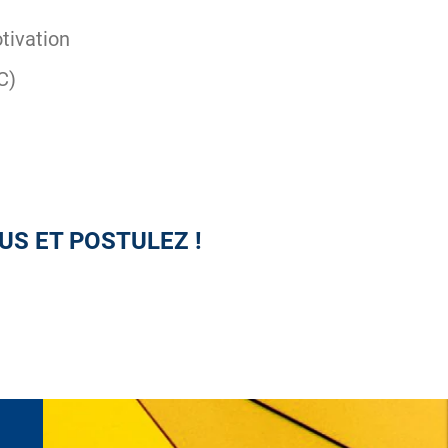
otivation
C)
US ET POSTULEZ !