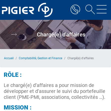
Aller
au
contenu
principal
Chargé(e) d'affaires
Accueil
Comptabilité, Gestion et Finance
Chargé(e) d'affaires
RÔLE :
Le chargé(e) d’affaires a pour mission de
développer et d’assurer le suivi du portefeuille
client (PME-PMI, associations, collectivités …).
MISSION :