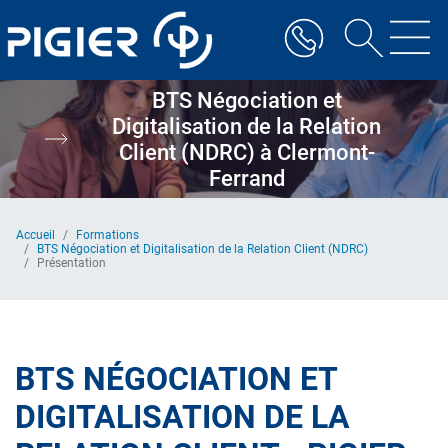
Aller
au
contenu
principal
BTS Négociation et
Digitalisation de la Relation
Client (NDRC) à Clermont-
Ferrand
Accueil
Formations
BTS Négociation et Digitalisation de la Relation Client (NDRC)
Présentation
BTS NÉGOCIATION ET
DIGITALISATION DE LA