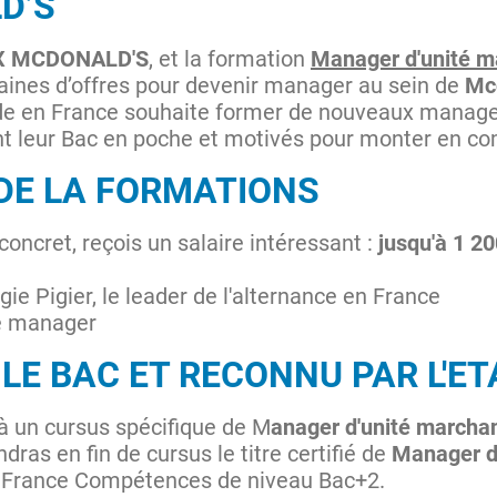
D’S
 X MCDONALD'S
, et la formation
Manager d'unité m
aines d’offres pour devenir manager au sein de
Mcd
pide en France souhaite former de nouveaux manage
nt leur Bac en poche et motivés pour monter en c
DE LA FORMATIONS
concret, reçois un salaire intéressant :
jusqu'à 1 20
ie Pigier, le leader de l'alternance en France
de manager
LE BAC ET RECONNU PAR L'ET
 à un cursus spécifique de M
anager d'unité marcha
ndras en fin de cursus le titre certifié de
Manager d
e France Compétences de niveau Bac+2.