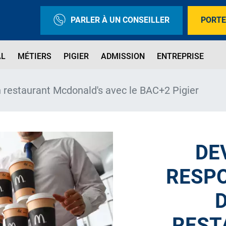
PARLER À UN CONSEILLER
PORTE
AL
MÉTIERS
PIGIER
ADMISSION
ENTREPRISE
 restaurant Mcdonald's avec le BAC+2 Pigier
DE
RESP
D
REST