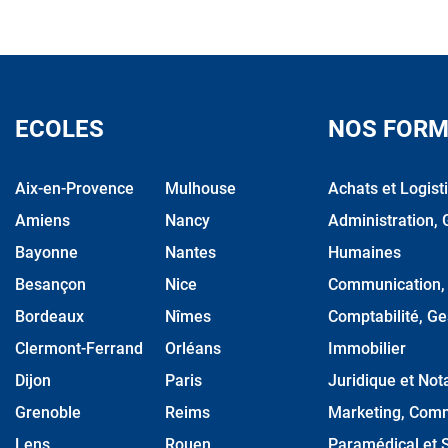
ECOLES
NOS FORM
Aix-en-Provence
Mulhouse
Achats et Logist
Amiens
Nancy
Administration, 
Bayonne
Nantes
Humaines
Besançon
Nice
Communication, M
Bordeaux
Nîmes
Comptabilité, Ge
Clermont-Ferrand
Orléans
Immobilier
Dijon
Paris
Juridique et Nota
Grenoble
Reims
Marketing, Comm
Lens
Rouen
Paramédical et S