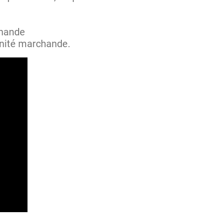
chande
'unité marchande.