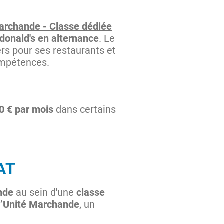
archande - Classe dédiée
onald's en alternance
. Le
rs pour ses restaurants et
ompétences.
0 € par mois
dans certains
AT
nde
au sein d'une
classe
’Unité Marchande
, un