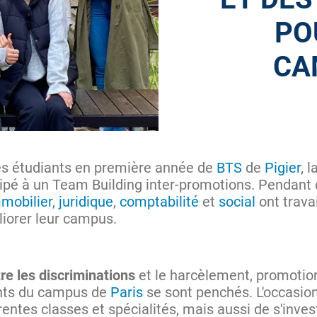
PO
CA
Les étudiants en première année de
BTS
de
Pigier
, l
icipé à un Team Building inter-promotions. Pendant 
mobilier
,
juridique
,
comptabilité
et
social
ont trava
liorer leur campus.
tre les discriminations
et le harcèlement, promoti
iants du campus de
Paris
se sont penchés. L'occasion
entes classes et spécialités, mais aussi de s'invest