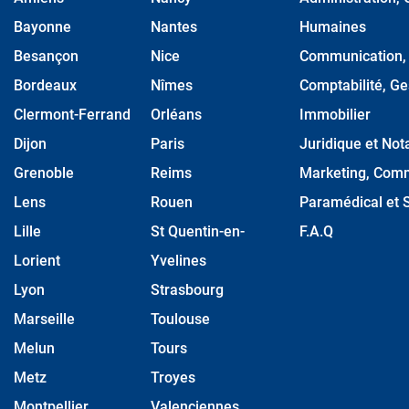
Bayonne
Nantes
Humaines
Besançon
Nice
Communication, M
Bordeaux
Nîmes
Comptabilité, Ge
Clermont-Ferrand
Orléans
Immobilier
Dijon
Paris
Juridique et Nota
Grenoble
Reims
Marketing, Comm
Lens
Rouen
Paramédical et S
Lille
St Quentin-en-
F.A.Q
Lorient
Yvelines
Lyon
Strasbourg
Marseille
Toulouse
Melun
Tours
Metz
Troyes
Montpellier
Valenciennes