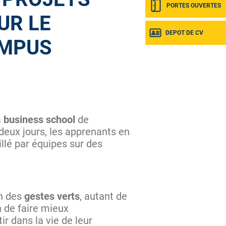
PORTES OUVERTES
UR LE
DEPOT DE CV
MPUS
a
business school
de
deux jours, les apprenants en
illé par équipes sur des
on des
gestes verts
, autant de
 de faire mieux
ir dans la vie de leur