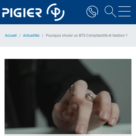
Aller
au
contenu
principal
Accueil
Actualités
Pourquoi choisir un BTS Comptabilité et Gestion ?