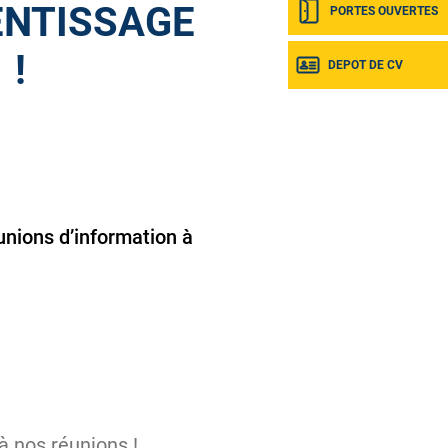
ENTISSAGE
PORTES OUVERTES
!
DEPOT DE CV
unions d’information à
à nos réunions !