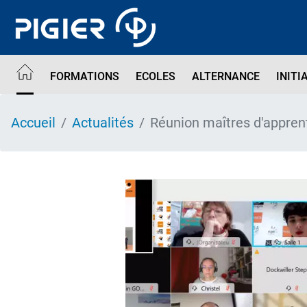
Aller
au
contenu
principal
FORMATIONS
ECOLES
ALTERNANCE
INITI
Accueil
Actualités
Réunion maîtres d'apprent