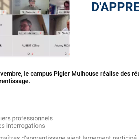
D'APPR
ovembre, le campus Pigier Mulhouse réalise des ré
rentissage.
iers professionnels
s interrogations
maîtres d’apprentissage aient largement participé 