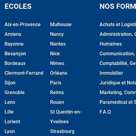
ECOLES
NOS FORM
Aix-en-Provence
Mulhouse
Achats et Logist
Amiens
Nancy
Administration, 
Bayonne
Nantes
Humaines
Besançon
Nice
Communication, M
Bordeaux
Nîmes
Comptabilité, Ge
Clermont-Ferrand
Orléans
Immobilier
Dijon
Paris
Juridique et Nota
Grenoble
Reims
Marketing, Comm
Lens
Rouen
Paramédical et S
Lille
St Quentin-en-
F.A.Q
Lorient
Yvelines
Lyon
Strasbourg