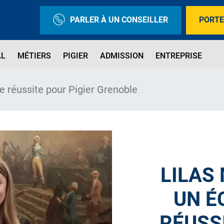
PARLER À UN CONSEILLER
PORTE
AL
MÉTIERS
PIGIER
ADMISSION
ENTREPRISE
e réussite pour Pigier Grenoble
LILAS 
UN É
RÉUSS