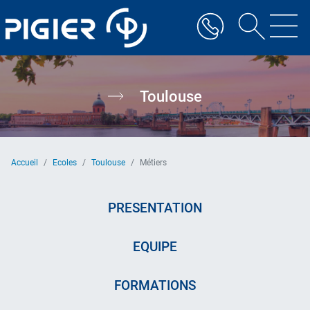
Aller
au
contenu
principal
Toulouse
Accueil
Ecoles
Toulouse
Métiers
PRESENTATION
EQUIPE
FORMATIONS