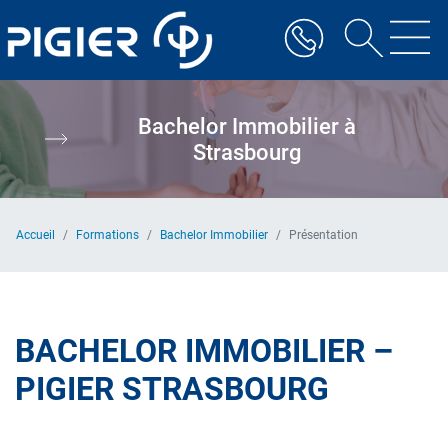
Aller
au
contenu
principal
Bachelor Immobilier à
Strasbourg
Accueil
Formations
Bachelor Immobilier
Présentation
BACHELOR IMMOBILIER –
PIGIER STRASBOURG