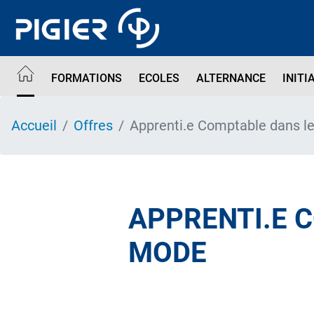
Aller
au
contenu
principal
FORMATIONS
ECOLES
ALTERNANCE
INITI
Accueil
Offres
Apprenti.e Comptable dans l
APPRENTI.E 
MODE