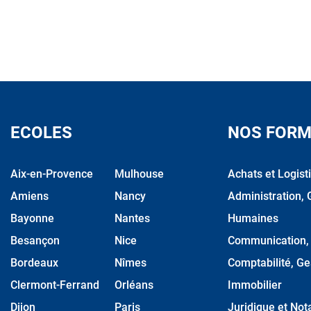
ECOLES
NOS FORM
Aix-en-Provence
Mulhouse
Achats et Logist
Amiens
Nancy
Administration, 
Bayonne
Nantes
Humaines
Besançon
Nice
Communication, M
Bordeaux
Nîmes
Comptabilité, Ge
Clermont-Ferrand
Orléans
Immobilier
Dijon
Paris
Juridique et Nota