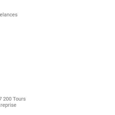
relances
37 200 Tours
treprise