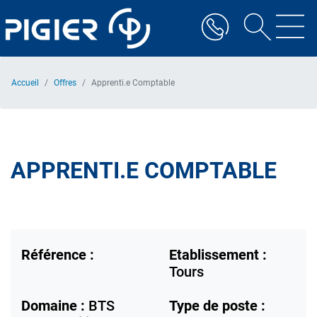
Aller
au
contenu
principal
Accueil
Offres
Apprenti.e Comptable
APPRENTI.E COMPTABLE
Référence :
Etablissement :
Tours
Domaine :
BTS
Type de poste :