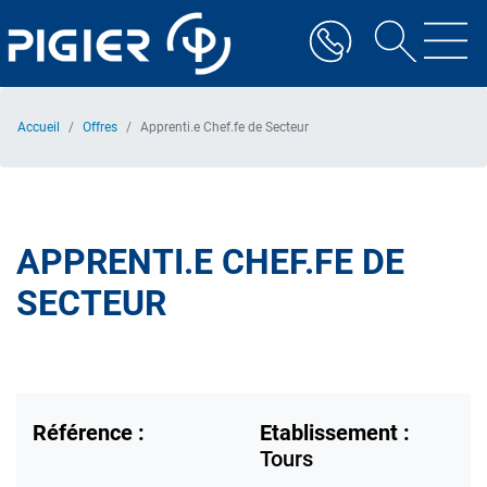
Aller
au
contenu
principal
Accueil
Offres
Apprenti.e Chef.fe de Secteur
APPRENTI.E CHEF.FE DE
SECTEUR
Référence :
Etablissement :
Tours