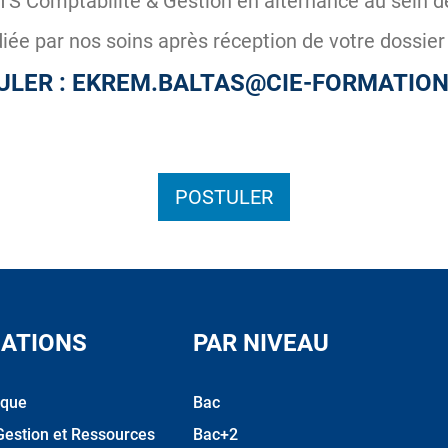
S Comptabilité & Gestion en alternance au sein de
ée par nos soins après réception de votre dossier 
ULER : EKREM.BALTAS@CIE-FORMATION.
POSTULER
ATIONS
PAR NIVEAU
ique
Bac
Gestion et Ressources
Bac+2