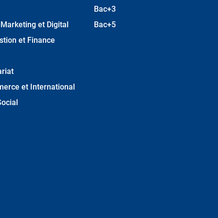
Bac+3
arketing et Digital
Bac+5
stion et Finance
riat
erce et International
ocial