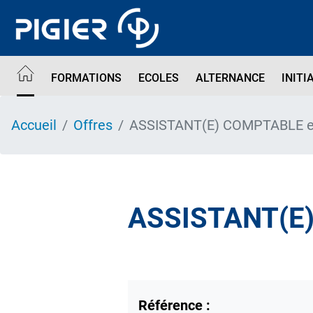
Aller
au
contenu
principal
FORMATIONS
ECOLES
ALTERNANCE
INITI
Accueil
Offres
ASSISTANT(E) COMPTABLE en
ASSISTANT(E
Référence :