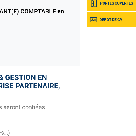
PORTES OUVERTES
ANT(E) COMPTABLE en
DEPOT DE CV
& GESTION EN
RISE PARTENAIRE,
 seront confiées.
es…)