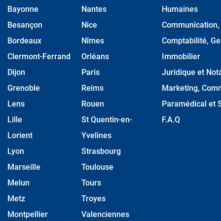
Bayonne
Nantes
Humaines
Besançon
Nice
Communication, M
Bordeaux
Nîmes
Comptabilité, Ge
Clermont-Ferrand
Orléans
Immobilier
Dijon
Paris
Juridique et Nota
Grenoble
Reims
Marketing, Comm
Lens
Rouen
Paramédical et S
Lille
St Quentin-en-
F.A.Q
Lorient
Yvelines
Lyon
Strasbourg
Marseille
Toulouse
Melun
Tours
Metz
Troyes
Montpellier
Valenciennes