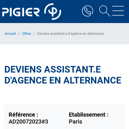
Aller
au
contenu
principal
Accueil
Offres
Deviens assistant.e d'agence en alternance
DEVIENS ASSISTANT.E
D'AGENCE EN ALTERNANCE
Référence :
Etablissement :
AD20072023#3
Paris