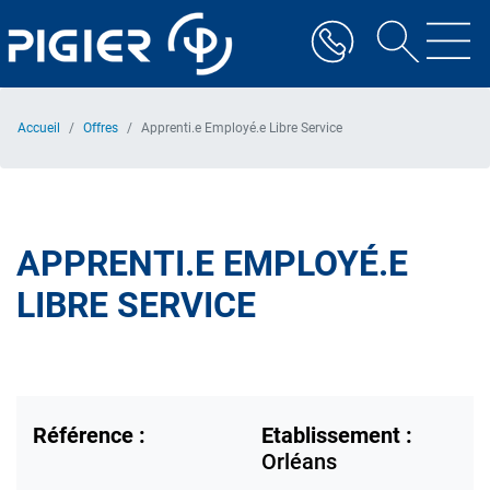
Aller
au
contenu
principal
Accueil
Offres
Apprenti.e Employé.e Libre Service
APPRENTI.E EMPLOYÉ.E
LIBRE SERVICE
Référence :
Etablissement :
Orléans