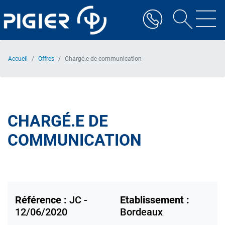
Aller
au
contenu
principal
Accueil
Offres
Chargé.e de communication
CHARGÉ.E DE
COMMUNICATION
Référence :
JC -
Etablissement :
12/06/2020
Bordeaux