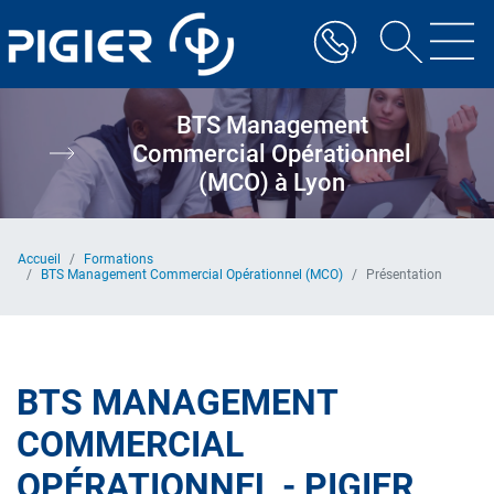
Aller
au
contenu
principal
BTS Management
Commercial Opérationnel
(MCO) à Lyon
Accueil
Formations
BTS Management Commercial Opérationnel (MCO)
Présentation
BTS MANAGEMENT
COMMERCIAL
OPÉRATIONNEL - PIGIER