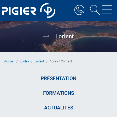
Aller
au
contenu
principal
Lorient
Accueil
Ecoles
Lorient
Accès / Contact
PRÉSENTATION
FORMATIONS
ACTUALITÉS