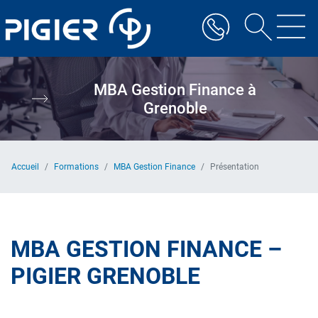
Aller
au
contenu
principal
MBA Gestion Finance à
Grenoble
Accueil
Formations
MBA Gestion Finance
Présentation
MBA GESTION FINANCE –
PIGIER GRENOBLE