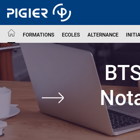
Aller
au
contenu
principal
FORMATIONS
ECOLES
ALTERNANCE
INITI
BTS
Nota