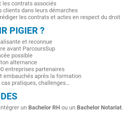
t les contrats associés
es clients dans leurs démarches
rédiger les contrats et actes en respect du droit
R PIGIER ?
alisante et reconnue
ure avant ParcoursSup
ncée possible
 ton alternance
0 entreprises partenaires
t embauchés après la formation
 cas pratiques, challenges…
UDES
intégrer un
Bachelor RH
ou un
Bachelor Notariat
.