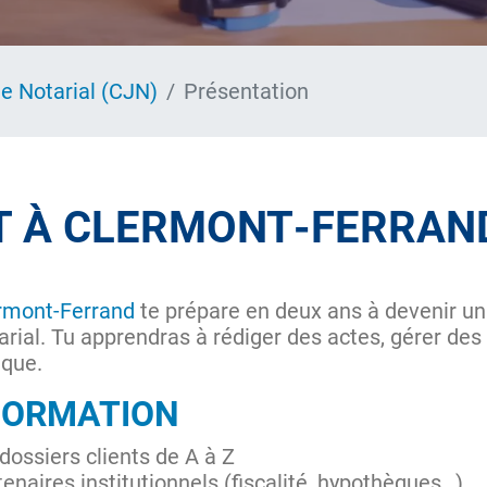
te Notarial (CJN)
Présentation
T À CLERMONT‑FERRAN
ermont‑Ferrand
te prépare en deux ans à devenir un
arial. Tu apprendras à rédiger des actes, gérer des 
ique.
 FORMATION
dossiers clients de A à Z
enaires institutionnels (fiscalité, hypothèques…)