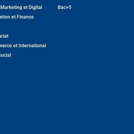
arketing et Digital
Bac+5
stion et Finance
riat
erce et International
ocial