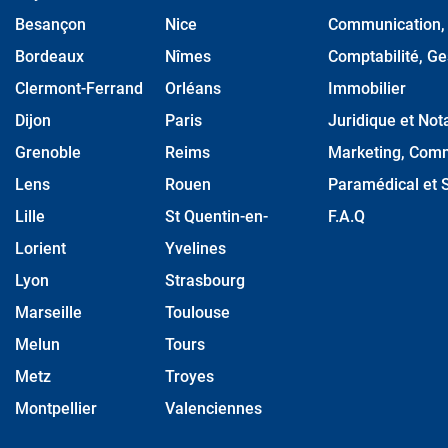
Besançon
Nice
Communication, M
Bordeaux
Nîmes
Comptabilité, Ge
Clermont-Ferrand
Orléans
Immobilier
Dijon
Paris
Juridique et Nota
Grenoble
Reims
Marketing, Comm
Lens
Rouen
Paramédical et S
Lille
St Quentin-en-
F.A.Q
Lorient
Yvelines
Lyon
Strasbourg
Marseille
Toulouse
Melun
Tours
Metz
Troyes
Montpellier
Valenciennes