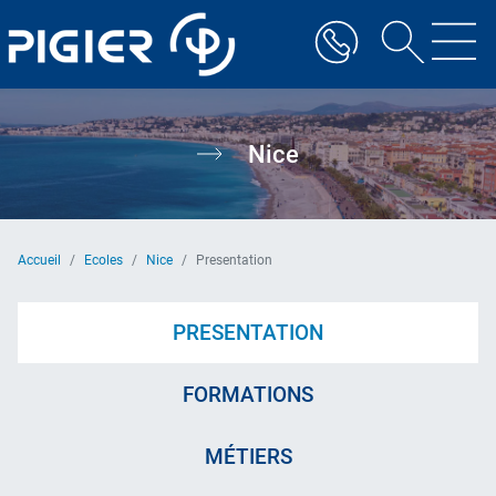
Aller
au
contenu
principal
Nice
Accueil
Ecoles
Nice
Presentation
PRESENTATION
FORMATIONS
MÉTIERS